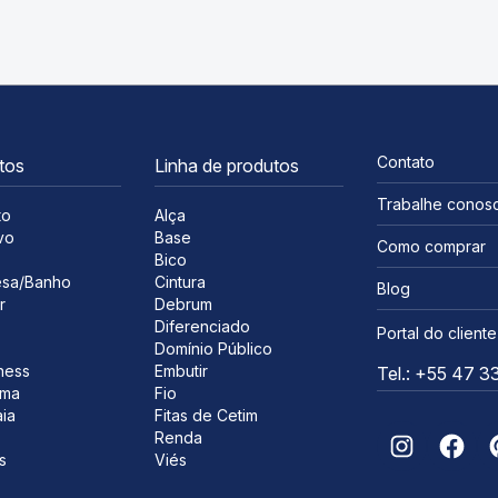
Contato
tos
Linha de produtos
Trabalhe conos
to
Alça
vo
Base
Como comprar
s
Bico
sa/Banho
Cintura
Blog
r
Debrum
Diferenciado
Portal do cliente
Domínio Público
ness
Embutir
Tel.: +55 47 
ima
Fio
ia
Fitas de Cetim
Renda
s
Viés