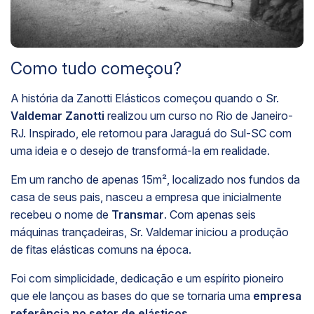
Como tudo começou?
C
A história da Zanotti Elásticos começou quando o Sr.
E
Valdemar Zanotti
realizou um curso no Rio de Janeiro-
n
RJ. Inspirado, ele retornou para Jaraguá do Sul-SC com
m
uma ideia e o desejo de transformá-la em realidade.
N
Em um rancho de apenas 15m², localizado nos fundos da
r
casa de seus pais, nasceu a empresa que inicialmente
a
recebeu o nome de
Transmar
. Com apenas seis
ca
máquinas trançadeiras, Sr. Valdemar iniciou a produção
c
de fitas elásticas comuns na época.
Foi com simplicidade, dedicação e um espírito pioneiro
que ele lançou as bases do que se tornaria uma
empresa
referência no setor de elásticos
.