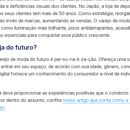
e e deficiências visuais dos clientes. No Japão, a loja de de
 seus clientes tem mais de 50 anos. Como estratégia, reorga
 ao invés de marcas, aumentando as vendas. O varejo de mod
omo iluminação mais brilhante, pisos antiderrapantes, acessib
o essenciais para conquistar esse público crescente.
ja do futuro?
arejo de moda do futuro é per-so-na-li-za-ção. Ofereça uma 
entrar em seu espaço, de acordo com sua idade, gênero, cond
 digital fornece um conhecimento do consumidor a nível de indi
ca deve proporcionar as experiências positivas que o comércio o
por dentro do assunto, confira
nosso artigo que conta como a 
jo.