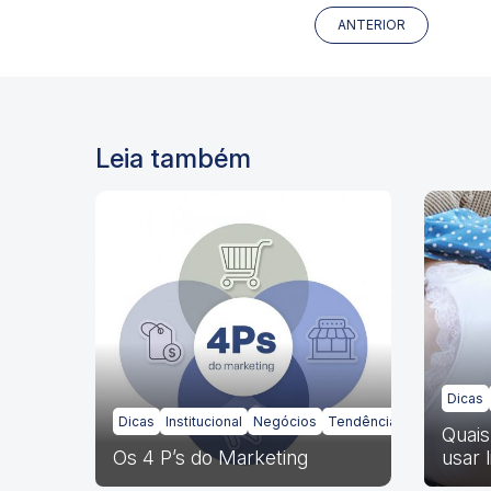
ANTERIOR
Leia também
Dicas
Dicas
Institucional
Negócios
Tendências
Quais
Os 4 P’s do Marketing
usar 