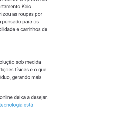
partamento Keio
nizou as roupas por
a pensado para os
ilidade e carrinhos de
solução sob medida
ições físicas e o que
víduo, gerando mais
nline deixa a desejar.
tecnologia está