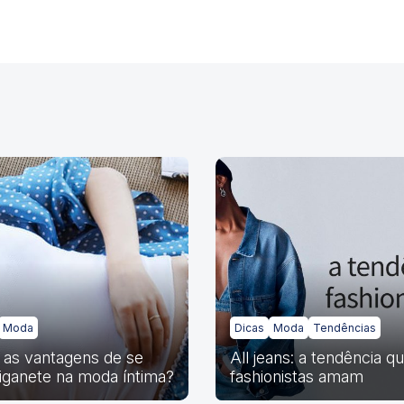
Moda
Dicas
Moda
Tendências
 as vantagens de se
All jeans: a tendência q
liganete na moda íntima?
fashionistas amam