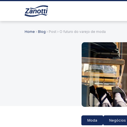
Home
›
Blog
› Post › O futuro do varejo de moda
Moda
Negócios