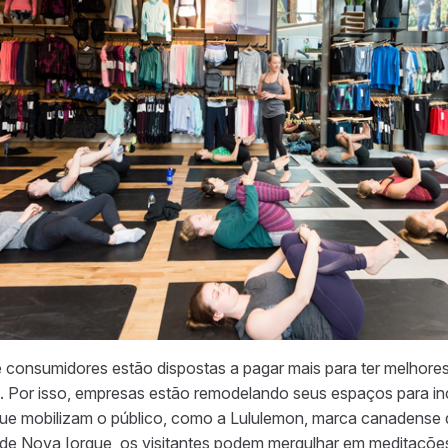
consumidores estão dispostas a pagar mais para ter melhores
s. Por isso, empresas estão remodelando seus espaços para inc
ue mobilizam o público, como a Lululemon, marca canadense d
 de Nova Iorque, os visitantes podem mergulhar em meditaçõe