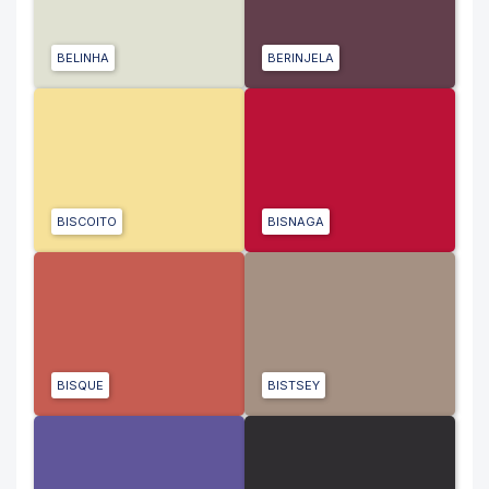
BELINHA
BERINJELA
BISCOITO
BISNAGA
BISQUE
BISTSEY