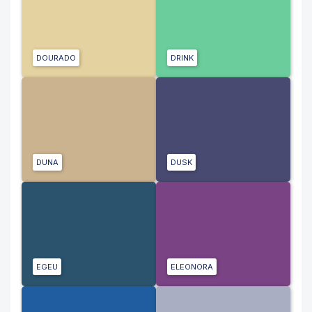
DOURADO
DRINK
DUNA
DUSK
EGEU
ELEONORA