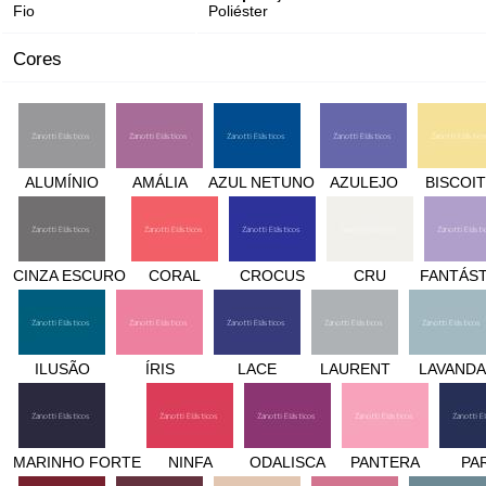
Fio
Poliéster
Cores
ALUMÍNIO
AMÁLIA
AZUL NETUNO
AZULEJO
BISCOI
CINZA ESCURO
CORAL
CROCUS
CRU
FANTÁS
ILUSÃO
ÍRIS
LACE
LAURENT
LAVANDA
MARINHO FORTE
NINFA
ODALISCA
PANTERA
PA