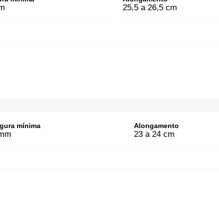
m
25,5 a 26,5 cm
gura mínima
Alongamento
mm
23 a 24 cm