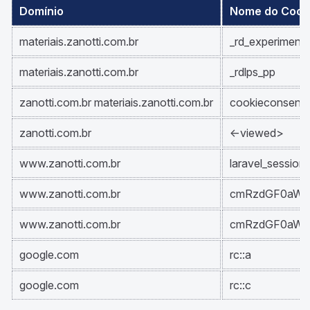
Domínio
Nome do Cook
materiais.zanotti.com.br
_rd_experiment_
materiais.zanotti.com.br
_rdlps_pp
zanotti.com.br materiais.zanotti.com.br
cookieconsent_
zanotti.com.br
<-viewed>
www.zanotti.com.br
laravel_session
www.zanotti.com.br
cmRzdGF0aW9
www.zanotti.com.br
cmRzdGF0aW9u
google.com
rc::a
google.com
rc::c