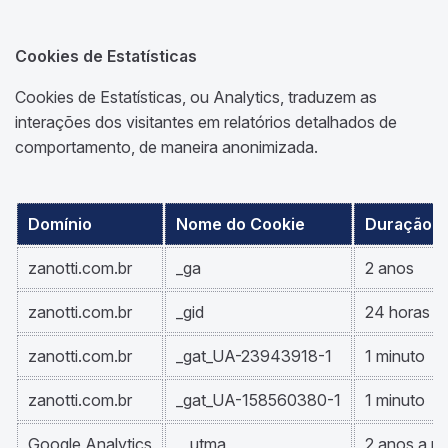
Cookies de Estatísticas
Cookies de Estatísticas, ou Analytics, traduzem as
interações dos visitantes em relatórios detalhados de
comportamento, de maneira anonimizada.
Domínio
Nome do Cookie
Duração
zanotti.com.br
_ga
2 anos
zanotti.com.br
_gid
24 horas
zanotti.com.br
_gat_UA-23943918-1
1 minuto
zanotti.com.br
_gat_UA-158560380-1
1 minuto
Google Analytics
__utma
2 anos a pa