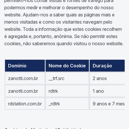
permitem-nos contar visitas e fontes de tráfego para
podermos medir e melhorar o desempenho do nosso
website. Ajudam-nos a saber quais as páginas mais e
menos visitadas e como os visitantes navegam pelo
website. Toda a informação que estes cookies recolhem
é agregada e, portanto, anônima. Se não permitir estes
cookies, não saberemos quando visitou o nosso website.
Domínio
Nome do Cookie
Duração
zanotti.com.br
__trf.src
2 anos
zanotti.com.br
rdtrk
1 ano
rdstation.com.br
_rdtrk
9 anos e 7 mese