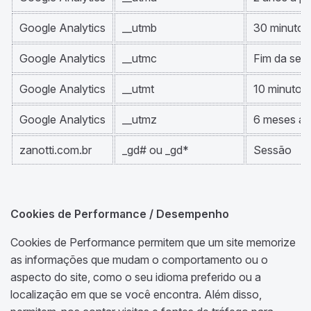
Google Analytics
__utmb
30 minutos 
Google Analytics
__utmc
Fim da ses
Google Analytics
__utmt
10 minutos
Google Analytics
__utmz
6 meses a p
zanotti.com.br
_gd# ou _gd*
Sessão
Cookies de Performance / Desempenho
Cookies de Performance permitem que um site memorize
as informações que mudam o comportamento ou o
aspecto do site, como o seu idioma preferido ou a
localização em que se você encontra. Além disso,