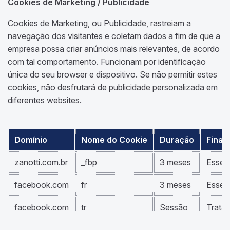
Cookies de Marketing / Publicidade
Cookies de Marketing, ou Publicidade, rastreiam a
navegação dos visitantes e coletam dados a fim de que a
empresa possa criar anúncios mais relevantes, de acordo
com tal comportamento. Funcionam por identificação
única do seu browser e dispositivo. Se não permitir estes
cookies, não desfrutará de publicidade personalizada em
diferentes websites.
Domínio
Nome do Cookie
Duração
Final
zanotti.com.br
_fbp
3 meses
Esse c
facebook.com
fr
3 meses
Esse c
facebook.com
tr
Sessão
Trata-