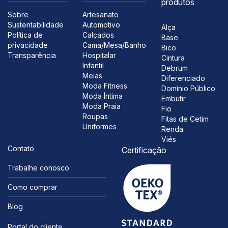
produtos
Sobre
Artesanato
Sustentabilidade
Automotivo
Alça
Política de
Calçados
Base
privacidade
Cama/Mesa/Banho
Bico
Transparência
Hospitalar
Cintura
Infantil
Debrum
Meias
Diferenciado
Moda Fitness
Domínio Público
Moda Íntima
Embutir
Moda Praia
Fio
Roupas
Fitas de Cetim
Uniformes
Renda
Viés
Contato
Certificação
Trabalhe conosco
Como comprar
Blog
Portal do cliente