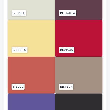
BELINHA
BERINJELA
BISCOITO
BISNAGA
BISQUE
BISTSEY