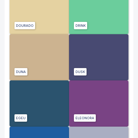
DOURADO
DRINK
DUNA
DUSK
EGEU
ELEONORA