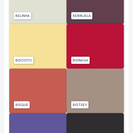
BELINHA
BERINJELA
BISCOITO
BISNAGA
BISQUE
BISTSEY