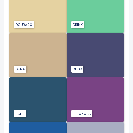
DOURADO
DRINK
DUNA
DUSK
EGEU
ELEONORA