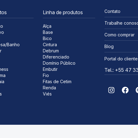
Contato
tos
Linha de produtos
Trabalhe conos
to
Alça
vo
Base
Como comprar
s
Bico
sa/Banho
Cintura
Blog
r
Debrum
Diferenciado
Portal do cliente
Domínio Público
ness
Embutir
Tel.: +55 47 
ima
Fio
ia
Fitas de Cetim
Renda
s
Viés