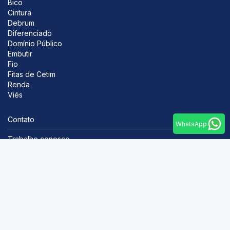
Bico
Cintura
Debrum
Diferenciado
Domínio Público
Embutir
Fio
Fitas de Cetim
Renda
Viés
Contato
WhatsApp
Trabalhe conosco
Como comprar
Blog
Portal do cliente
Tel.: +55 47 3372-5000