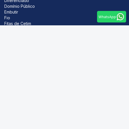
Diferenciado
Domínio Público
Embutir
WhatsApp
Fio
Fitas de Cetim
Renda
Viés
Contato
Trabalhe conosco
Como comprar
Blog
Portal do cliente
Tel.: +55 47 3372-5000