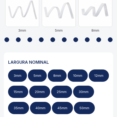
3mm
5mm
8mm
LARGURA NOMINAL
3mm
5mm
8mm
10mm
12mm
15mm
20mm
25mm
30mm
35mm
40mm
45mm
50mm