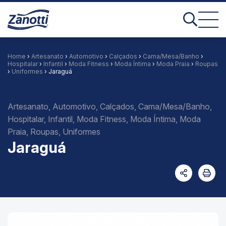
Home
›
Artesanato
›
Automotivo
›
Calçados
›
Cama/Mesa/Banho
›
Hospitalar
›
Infantil
›
Moda Fitness
›
Moda Íntima
›
Moda Praia
›
Roupas
›
Uniformes
› Jaraguá
Artesanato, Automotivo, Calçados, Cama/Mesa/Banho,
Hospitalar, Infantil, Moda Fitness, Moda Íntima, Moda
Praia, Roupas, Uniformes
Jaraguá