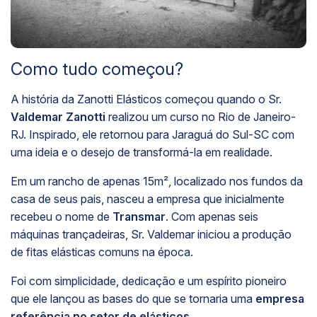
Como tudo começou?
C
A história da Zanotti Elásticos começou quando o Sr.
E
Valdemar Zanotti
realizou um curso no Rio de Janeiro-
n
RJ. Inspirado, ele retornou para Jaraguá do Sul-SC com
m
uma ideia e o desejo de transformá-la em realidade.
N
Em um rancho de apenas 15m², localizado nos fundos da
r
casa de seus pais, nasceu a empresa que inicialmente
a
recebeu o nome de
Transmar
. Com apenas seis
ca
máquinas trançadeiras, Sr. Valdemar iniciou a produção
c
de fitas elásticas comuns na época.
Foi com simplicidade, dedicação e um espírito pioneiro
que ele lançou as bases do que se tornaria uma
empresa
referência no setor de elásticos
.