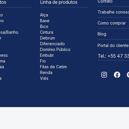
Contato
tos
Linha de produtos
Trabalhe conos
to
Alça
vo
Base
Como comprar
s
Bico
sa/Banho
Cintura
Blog
r
Debrum
Diferenciado
Portal do cliente
Domínio Público
ness
Embutir
Tel.: +55 47 
ima
Fio
ia
Fitas de Cetim
Renda
s
Viés