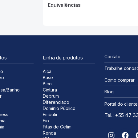
Equivalências
Contato
tos
Linha de produtos
Trabalhe conos
to
Alça
vo
Base
Como comprar
s
Bico
sa/Banho
Cintura
Blog
r
Debrum
Diferenciado
Portal do cliente
Domínio Público
ness
Embutir
Tel.: +55 47 
ima
Fio
ia
Fitas de Cetim
Renda