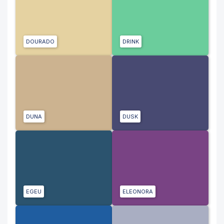
DOURADO
DRINK
DUNA
DUSK
EGEU
ELEONORA