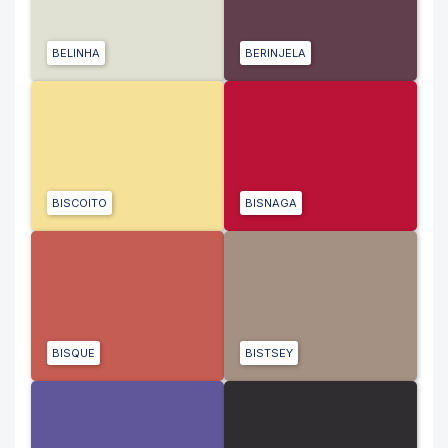
BELINHA
BERINJELA
BISCOITO
BISNAGA
BISQUE
BISTSEY