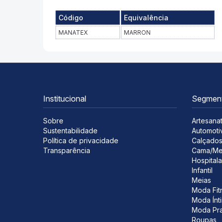
Código
Equivalência
MANATEX
MARRON
Institucional
Segmen
Sobre
Artesana
Sustentabilidade
Automoti
Política de privacidade
Calçado
Transparência
Cama/Me
Hospitala
Infantil
Meias
Moda Fit
Moda Ínt
Moda Pra
Roupas