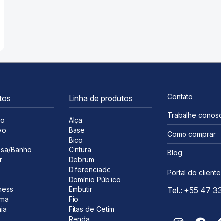
Contato
tos
Linha de produtos
Trabalhe conos
to
Alça
vo
Base
Como comprar
s
Bico
sa/Banho
Cintura
Blog
r
Debrum
Diferenciado
Portal do cliente
Domínio Público
ness
Embutir
Tel.: +55 47 
ima
Fio
ia
Fitas de Cetim
Renda