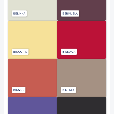
BELINHA
BERINJELA
BISCOITO
BISNAGA
BISQUE
BISTSEY