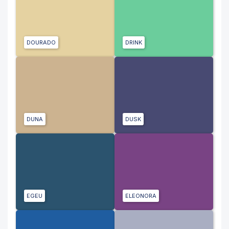
DOURADO
DRINK
DUNA
DUSK
EGEU
ELEONORA