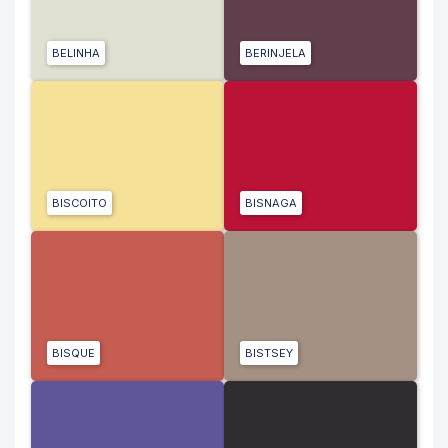
BELINHA
BERINJELA
BISCOITO
BISNAGA
BISQUE
BISTSEY