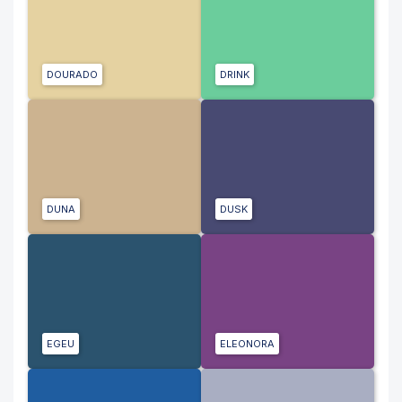
DOURADO
DRINK
DUNA
DUSK
EGEU
ELEONORA