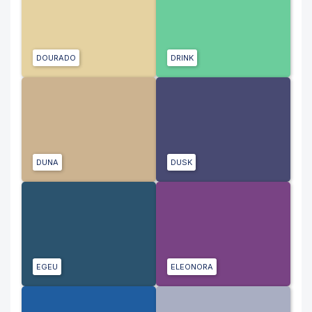
DOURADO
DRINK
DUNA
DUSK
EGEU
ELEONORA