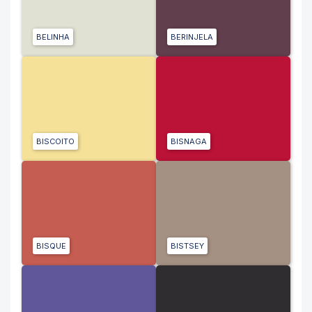
BELINHA
BERINJELA
BISCOITO
BISNAGA
BISQUE
BISTSEY