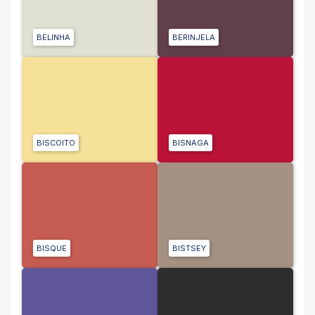
BELINHA
BERINJELA
BISCOITO
BISNAGA
BISQUE
BISTSEY