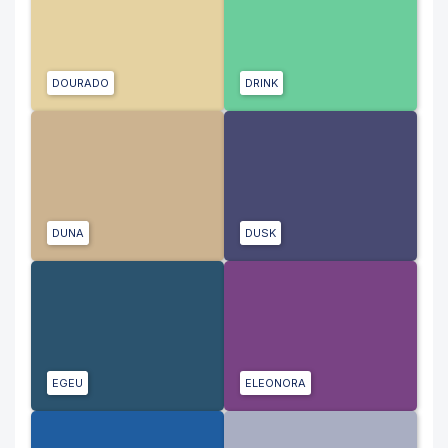
DOURADO
DRINK
DUNA
DUSK
EGEU
ELEONORA