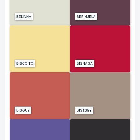
BELINHA
BERINJELA
BISCOITO
BISNAGA
BISQUE
BISTSEY