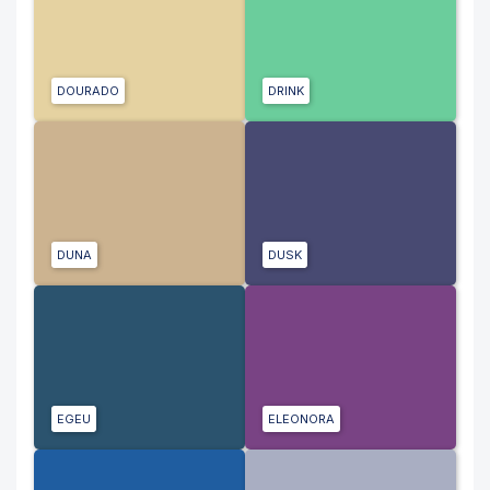
DOURADO
DRINK
DUNA
DUSK
EGEU
ELEONORA