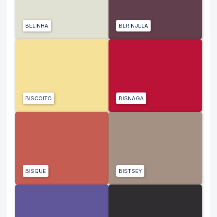
BELINHA
BERINJELA
BISCOITO
BISNAGA
BISQUE
BISTSEY