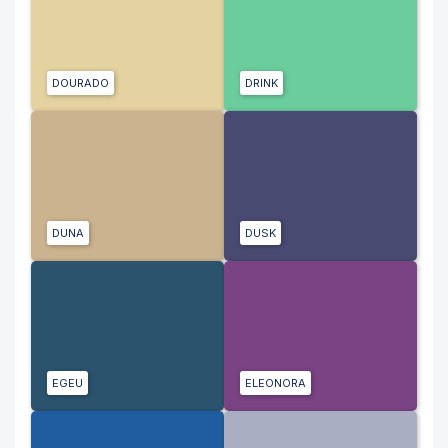
DOURADO
DRINK
DUNA
DUSK
EGEU
ELEONORA