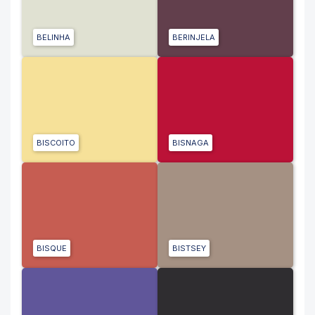
BELINHA
BERINJELA
BISCOITO
BISNAGA
BISQUE
BISTSEY