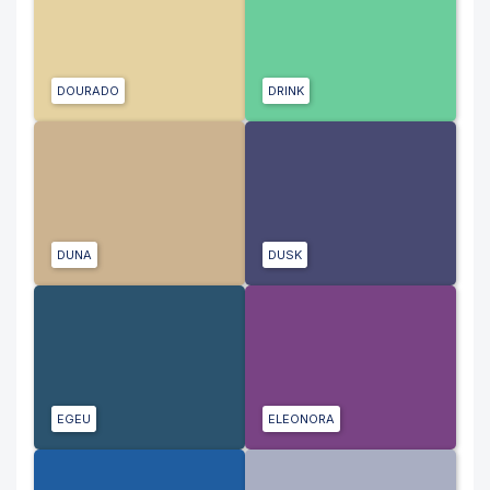
DOURADO
DRINK
DUNA
DUSK
EGEU
ELEONORA