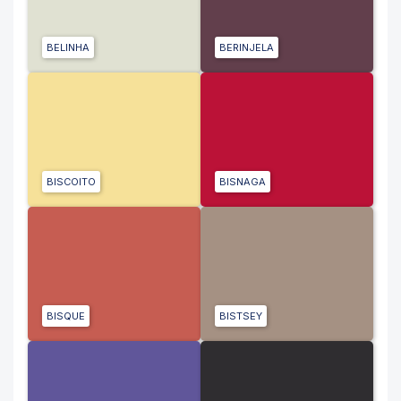
BELINHA
BERINJELA
BISCOITO
BISNAGA
BISQUE
BISTSEY