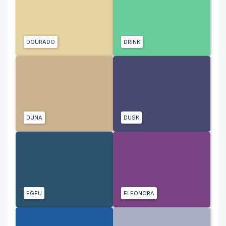
DOURADO
DRINK
DUNA
DUSK
EGEU
ELEONORA