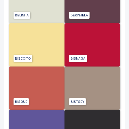
BELINHA
BERINJELA
BISCOITO
BISNAGA
BISQUE
BISTSEY