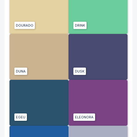
DOURADO
DRINK
DUNA
DUSK
EGEU
ELEONORA