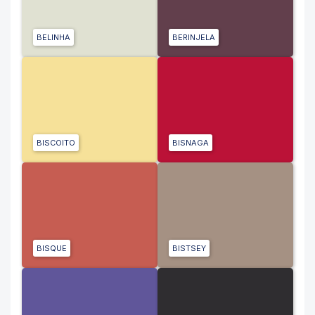
BELINHA
BERINJELA
BISCOITO
BISNAGA
BISQUE
BISTSEY