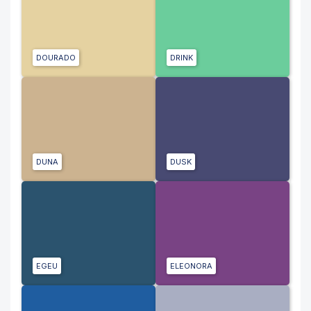
DOURADO
DRINK
DUNA
DUSK
EGEU
ELEONORA