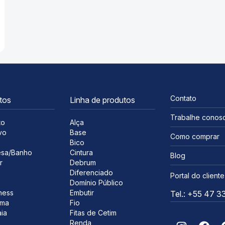
Contato
tos
Linha de produtos
Trabalhe conos
to
Alça
vo
Base
Como comprar
s
Bico
sa/Banho
Cintura
Blog
r
Debrum
Diferenciado
Portal do cliente
Domínio Público
ness
Embutir
Tel.: +55 47 
ima
Fio
ia
Fitas de Cetim
Renda