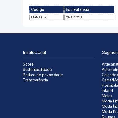
Código
Equivalência
MANATEX
GRACIOSA
Institucional
Segmen
Sobre
Artesana
Sustentabilidade
Automoti
Política de privacidade
Calçado
Transparência
Cama/Me
Hospitala
Infantil
Meias
Moda Fit
Moda Ínt
Moda Pra
Roupas