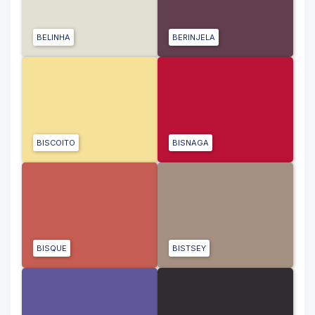
BELINHA
BERINJELA
BISCOITO
BISNAGA
BISQUE
BISTSEY