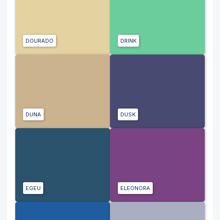
DOURADO
DRINK
DUNA
DUSK
EGEU
ELEONORA