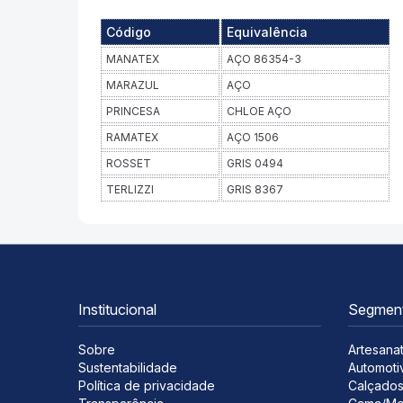
Código
Equivalência
MANATEX
AÇO 86354-3
MARAZUL
AÇO
PRINCESA
CHLOE AÇO
RAMATEX
AÇO 1506
ROSSET
GRIS 0494
TERLIZZI
GRIS 8367
Institucional
Segmen
Sobre
Artesana
Sustentabilidade
Automoti
Política de privacidade
Calçado