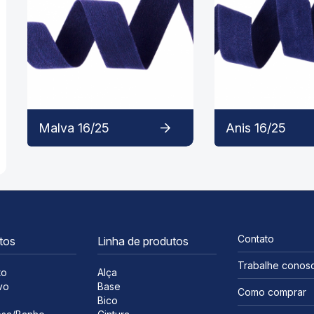
Malva 16/25
Anis 16/25
Contato
tos
Linha de produtos
Trabalhe conos
to
Alça
vo
Base
Como comprar
s
Bico