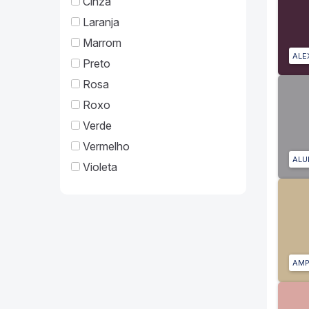
Cinza
Laranja
Marrom
ALE
Preto
Rosa
Roxo
Verde
Vermelho
ALU
Violeta
AMP