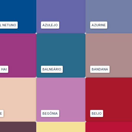
L NETUNO
AZULEJO
AZURINE
 HAI
BALNEÁRIO
BANDANA
E
BEGÔNIA
BEIJO