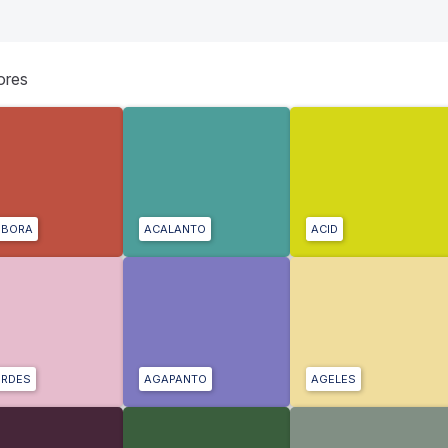
ores
ÓBORA
ACALANTO
ACID
RDES
AGAPANTO
AGELES