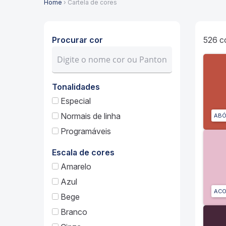
Home
› Cartela de cores
Procurar cor
526
c
Tonalidades
Especial
Normais de linha
AB
Programáveis
Escala de cores
Amarelo
Azul
ACO
Bege
Branco