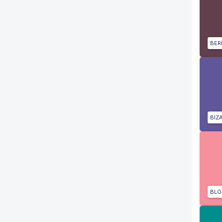
BER
BIZ
BL