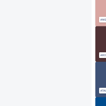
ANG
ARO
ATA