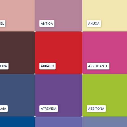
EL
ANTIGA
ANUXA
EIRA
ARRASO
ARROGANTE
LAIA
ATREVIDA
AZEITONA