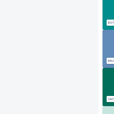
BOT
BR
CAC