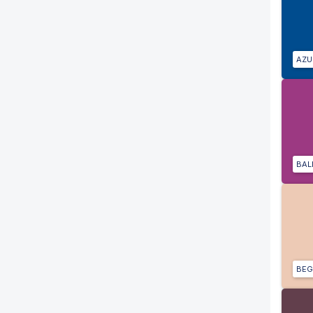
AZU
BALI
BEG