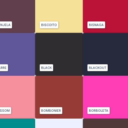
INJELA
BISCOITO
BISNAGA
ARRE
BLACK
BLACKOUT
OSSOM
BOMBONIER
BORBOLETA