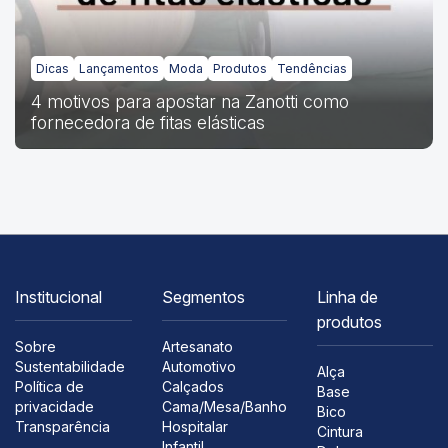
Dicas
Lançamentos
Moda
Produtos
Tendências
4 motivos para apostar na Zanotti como
fornecedora de fitas elásticas
Institucional
Segmentos
Linha de
produtos
Sobre
Artesanato
Sustentabilidade
Automotivo
Alça
Política de
Calçados
Base
privacidade
Cama/Mesa/Banho
Bico
Transparência
Hospitalar
Cintura
Infantil