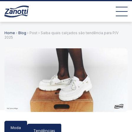
Home
›
Blog
› Post › Saiba quais calçados são tendência para P/V
2025
Moda
Tendências