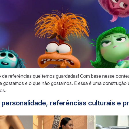
to de referências que temos guardadas! Com base nesse cont
ue gostamos e o que não gostamos. E essa é uma construção
os.
a personalidade, referências culturais e p