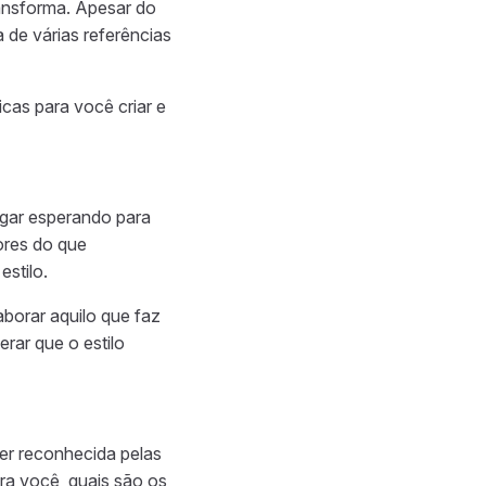
transforma. Apesar do
 de várias referências
cas para você criar e
ugar esperando para
ores do que
estilo.
aborar aquilo que faz
rar que o estilo
er reconhecida pelas
ra você, quais são os