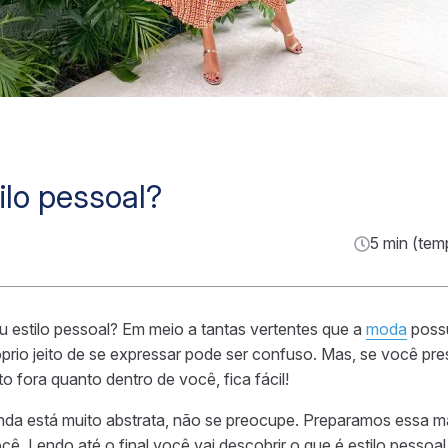
ilo pessoal?
5 min (tem
eu estilo pessoal? Em meio a tantas vertentes que a
moda
possu
óprio jeito de se expressar pode ser confuso. Mas, se você pr
o fora quanto dentro de você, fica fácil!
nda está muito abstrata, não se preocupe. Preparamos essa ma
ê. Lendo até o final você vai descobrir o que é estilo pessoa