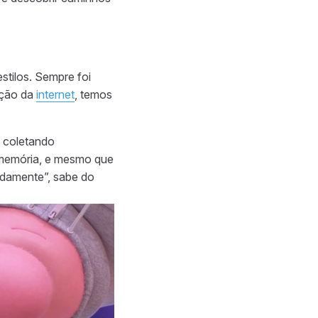
stilos. Sempre foi
ação da
internet
, temos
 coletando
 memória, e mesmo que
tidamente”, sabe do