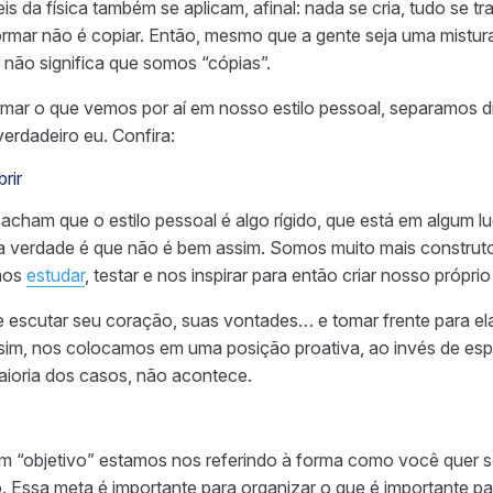
is da física também se aplicam, afinal: nada se cria, tudo se 
rmar não é copiar. Então, mesmo que a gente seja uma mistura
 não significa que somos “cópias”.
ar o que vemos por aí em nosso estilo pessoal, separamos di
erdadeiro eu. Confira:
rir
acham que o estilo pessoal é algo rígido, que está em algum l
a verdade é que não é bem assim. Somos muito mais construt
mos
estudar
, testar e nos inspirar para então criar nosso próprio 
te escutar seu coração, suas vontades… e tomar frente para el
sim, nos colocamos em uma posição proativa, ao invés de espe
aioria dos casos, não acontece.
 “objetivo” estamos nos referindo à forma como você quer s
 Essa meta é importante para organizar o que é importante pa