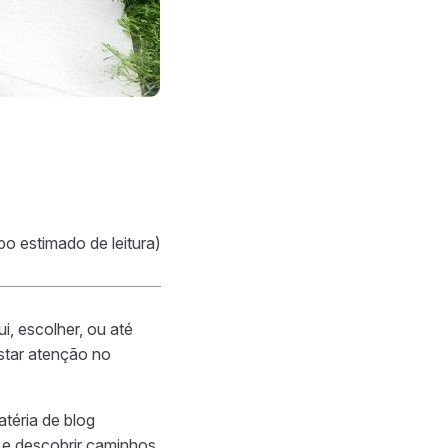
po estimado de leitura)
i, escolher, ou até
estar atenção no
téria de blog
l e descobrir caminhos