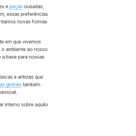
tes e
peças
ousadas,
im, essas preferências
entamos novas formas
nte em que vivemos
e o ambiente ao nosso
 e a base para nossas
úsicas e artistas que
as globais
também
pessoal.
ar interno sobre aquilo