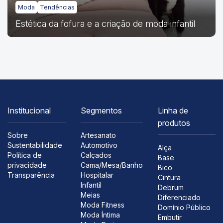
Moda
Tendências
Estética da fofura e a criação de moda infantil
Institucional
Segmentos
Linha de
produtos
Sobre
Artesanato
Sustentabilidade
Automotivo
Alça
Política de
Calçados
Base
privacidade
Cama/Mesa/Banho
Bico
Transparência
Hospitalar
Cintura
Infantil
Debrum
Meias
Diferenciado
Moda Fitness
Domínio Público
Moda Íntima
Embutir