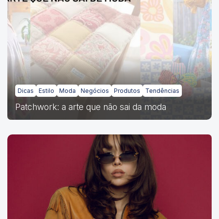
Dicas
Estilo
Moda
Negócios
Produtos
Tendências
Patchwork: a arte que não sai da moda