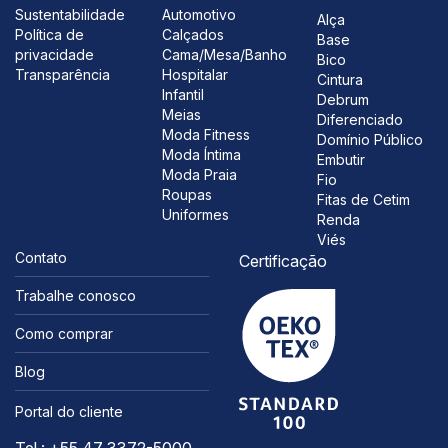
Sustentabilidade
Automotivo
Alça
Política de
Calçados
Base
privacidade
Cama/Mesa/Banho
Bico
Transparência
Hospitalar
Cintura
Infantil
Debrum
Meias
Diferenciado
Moda Fitness
Domínio Público
Moda Íntima
Embutir
Moda Praia
Fio
Roupas
Fitas de Cetim
Uniformes
Renda
Viés
Contato
Certificação
Trabalhe conosco
Como comprar
Blog
Portal do cliente
Tel.: +55 47 3372-5000