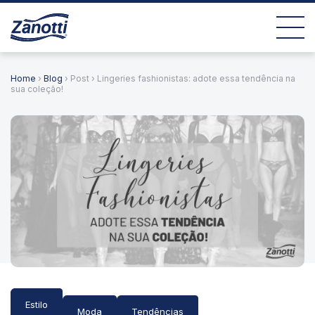
Home
›
Blog
› Post › Lingeries fashionistas: adote essa tendência na
sua coleção!
Estilo
Moda
Tendências