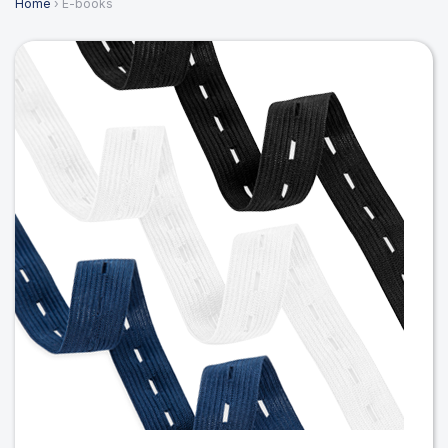
Home
› E-books