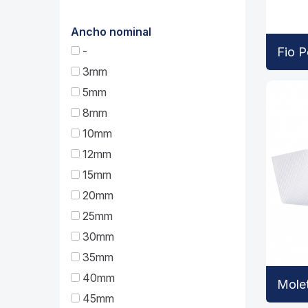
Ancho nominal
-
Fio P
3mm
5mm
8mm
10mm
12mm
15mm
20mm
25mm
30mm
35mm
40mm
Mole
45mm