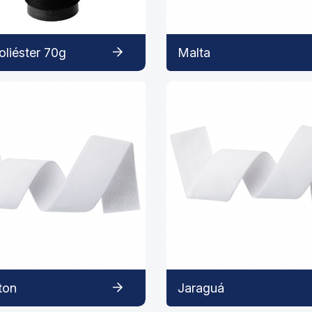
oliéster 70g
Malta
ton
Jaraguá