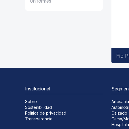
Uniformes
Fio P
Institucional
Segmen
Sobre
Artesanía
Sostenibilidad
Automotr
Política de privacidad
Calzado
Transparencia
Cama/Me
Hospitala