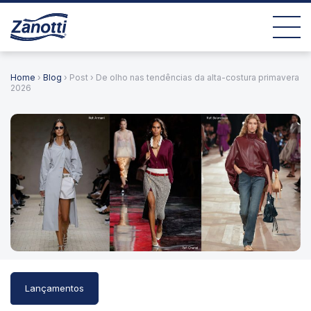
Home
›
Blog
› Post › De olho nas tendências da alta-costura primavera
2026
Lançamentos