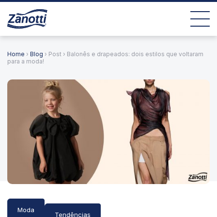
Home
›
Blog
› Post › Balonês e drapeados: dois estilos que voltaram
para a moda!
Moda
Tendências