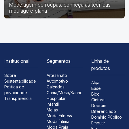
Modelagem de roupas: conheça as técnicas
moulage e plana
Institucional
Segmentos
Linha de
produtos
Sobre
Artesanato
Sustentabilidade
Automotivo
Alça
Política de
Calçados
Base
privacidade
Cama/Mesa/Banho
Bico
Transparência
Hospitalar
Cintura
Infantil
Debrum
Meias
Diferenciado
Moda Fitness
Domínio Público
Moda Íntima
Embutir
Moda Praia
Fio