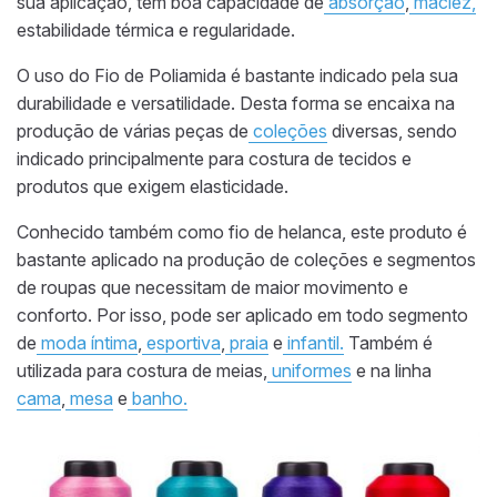
sua aplicação, t
em boa capacidade de
absorção
,
maciez,
estabilidade térmica e regularidade.
O uso
do Fio de Poliamida
é bastante indicado pela sua
durabilidade e versatilidade. Desta forma se encaixa na
produção de várias peças de
coleções
diversas
, sendo
indicado principalmente para costura de tecidos e
produtos que exigem elasticidade
.
Conhecido também como fio de helanca, este produto
é
bastante
aplicado
na produção de coleções
e segmentos
de roupas
que necessitam de maior movimento
e
conforto
. Por isso, pode ser aplicado em todo segmento
de
moda íntima
,
esportiva
,
praia
e
infantil.
Também é
utilizada para costura de meias,
uniformes
e
na
linha
cama
,
mesa
e
banho.