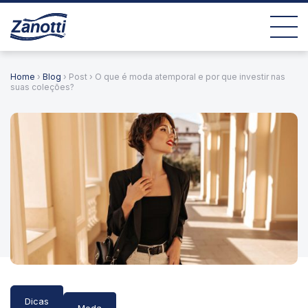
Home
›
Blog
› Post › O que é moda atemporal e por que investir nas
suas coleções?
Dicas
Moda