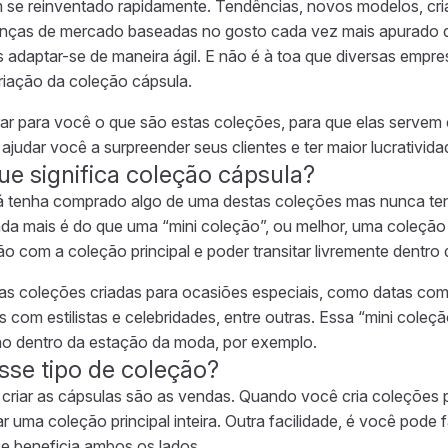
se reinventado rapidamente. Tendências, novos modelos, cria
nças de mercado baseadas no gosto cada vez mais apurado 
 adaptar-se de maneira ágil. E não é à toa que diversas empre
criação da coleção cápsula.
ar para você o que são estas coleções, para que elas servem 
 ajudar você a surpreender seus clientes e ter maior lucrativida
que significa coleção cápsula?
já tenha comprado algo de uma destas coleções mas nunca te
ada mais é do que uma “mini coleção”, ou melhor, uma coleçã
ão com a coleção principal e poder transitar livremente dentr
as coleções criadas para ocasiões especiais, como datas co
 com estilistas e celebridades, entre outras. Essa “mini coleç
ão dentro da estação da moda, por exemplo.
esse tipo de coleção?
de criar as cápsulas são as vendas. Quando você cria coleções
 uma coleção principal inteira. Outra facilidade, é você pode f
 e beneficia ambos os lados.