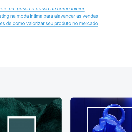
rie: um passo a passo de como iniciar
eting na moda íntima para alavancar as vendas
tes de como valorizar seu produto no mercado