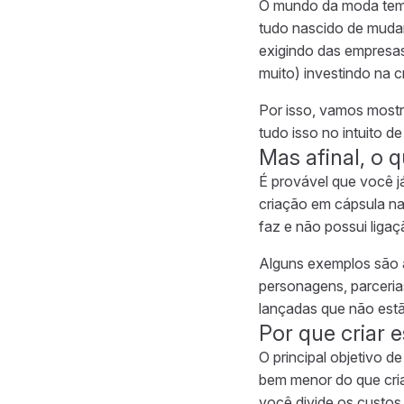
O mundo da moda tem 
tudo nascido de muda
exigindo das empresas
muito) investindo na 
Por isso, vamos mostr
tudo isso no intuito de
Mas afinal, o 
É provável que você 
criação em cápsula n
faz e não possui ligaç
Alguns exemplos são 
personagens, parcerias
lançadas que não est
Por que criar 
O principal objetivo 
bem menor do que criar
você divide os custos