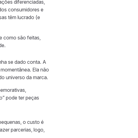
ções diferenciadas,
dos consumidores e
sas têm lucrado (e
e como são feitas,
de.
nha se dado conta. A
o momentânea. Ela não
o do universo da marca.
memorativas,
ão” pode ter peças
 pequenas, o custo é
azer parcerias, logo,