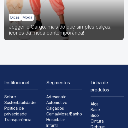
Dicas
Moda
Jogger e Cargo: mais do que simples calças,
ícones da moda contemporânea!
Institucional
Segmentos
Linha de
produtos
Sobre
Artesanato
Sustentabilidade
Automotivo
Alça
Política de
Calçados
Base
privacidade
Cama/Mesa/Banho
Bico
Transparência
Hospitalar
Cintura
Infantil
Debrum