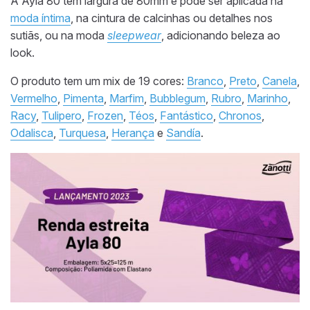
A Ayla 80 tem largura de 80mm e pode ser aplicada na
moda íntima
, na cintura de calcinhas ou detalhes nos
sutiãs, ou na moda
sleepwear
, adicionando beleza ao
look.
O produto tem um mix de 19 cores:
Branco
,
Preto
,
Canela
,
Vermelho
,
Pimenta
,
Marfim
,
Bubblegum
,
Rubro
,
Marinho
,
Racy
,
Tulipero
,
Frozen
,
Téos
,
Fantástico
,
Chronos
,
Odalisca
,
Turquesa
,
Herança
e
Sandía
.