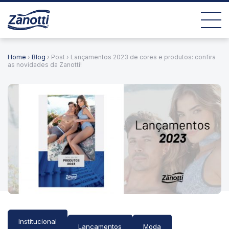
Home
›
Blog
› Post › Lançamentos 2023 de cores e produtos: confira
as novidades da Zanotti!
Institucional
Lançamentos
Moda