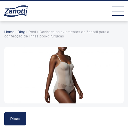
Home
›
Blog
› Post › Conheça os aviamentos da Zanotti para a
confecção de linhas pós-cirúrgicas
Dicas