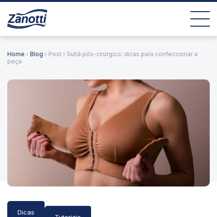
Home
›
Blog
› Post › Sutiã pós-cirúrgico: dicas para confeccionar a
peça
Dicas
Tutoriais