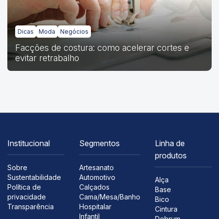
Dicas
Moda
Negócios
Facções de costura: como acelerar cortes e
evitar retrabalho
Institucional
Segmentos
Linha de
produtos
Sobre
Artesanato
Sustentabilidade
Automotivo
Alça
Política de
Calçados
Base
privacidade
Cama/Mesa/Banho
Bico
Transparência
Hospitalar
Cintura
Infantil
Debrum