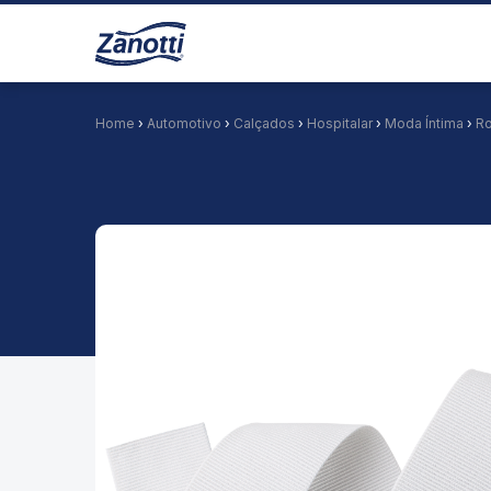
Home
›
Automotivo
›
Calçados
›
Hospitalar
›
Moda Íntima
›
R