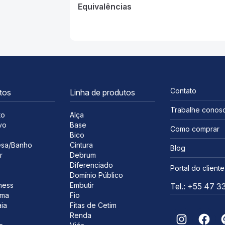
Equivalências
Equivalências
Equivalências
Equivalências
Equivalências
Equivalências
Contato
tos
Linha de produtos
Trabalhe conos
to
Alça
vo
Base
Como comprar
s
Bico
sa/Banho
Cintura
Blog
r
Debrum
Diferenciado
Portal do cliente
Domínio Público
ness
Embutir
Tel.: +55 47 
ima
Fio
ia
Fitas de Cetim
Renda