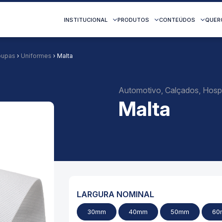
INSTITUCIONAL
PRODUTOS
CONTEÚDOS
QUER
oupas
›
Uniformes
› Malta
Automotivo, Calçados, Hospi
Malta
LARGURA NOMINAL
30mm
40mm
50mm
60