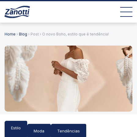
Home
›
Blog
› Post › O novo Boho, estilo que é tendência!
Estilo
Moda
Tendências