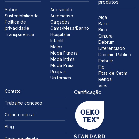
produtos
Sobre
Artesanato
Sustentabilidade
Automotivo
Alça
Política de
Calçados
Base
privacidade
Cama/Mesa/Banho
Bico
Transparência
Hospitalar
Cintura
Infantil
Debrum
Meias
Diferenciado
Moda Fitness
Domínio Público
Moda Íntima
Embutir
Moda Praia
Fio
Roupas
Fitas de Cetim
Uniformes
Renda
Viés
Contato
Certificação
Trabalhe conosco
Como comprar
Blog
Portal do cliente